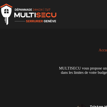
Passer
au
contenu
Accu
MULTISECU vous propose un serv
dans les limites de votre budge
Tristan Haase