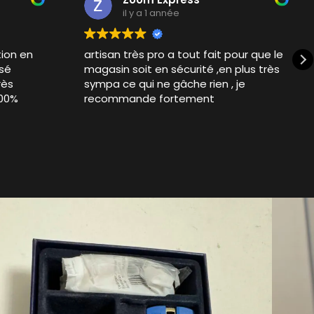
il y a 1 année
artisan très pro a tout fait pour que le
Exce
magasin soit en sécurité ,en plus très
bons
sympa ce qui ne gâche rien , je
rapi
recommande fortement
vive