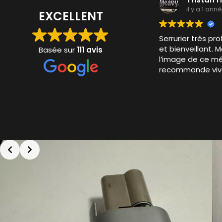
il y a 1 année
EXCELLENT
Serrurier très professio
et bienveillant. Merci à 
Basée sur
111 avis
l’image de ce métier. Je
recommande vivement.