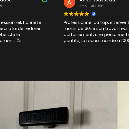
il y a 1 année
nnel, honnête
Professionnel au top, intervention en
lui de redorer
moins de 30mn, un travail réalisé
 le
parfaitement, une personne très
 👍
gentille, je recommande à 10000%